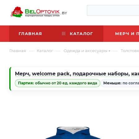
ГЛАВНАЯ
КАТАЛОГ
МЕРЧ И 
—
—
—
Главная
Каталог
Одежда и аксесуары
Толстов
Мерч
,
welcome pack
,
подарочные наборы
,
ка
Партия:
обычно от 20 ед. каждого вида
Меньше:
по согл