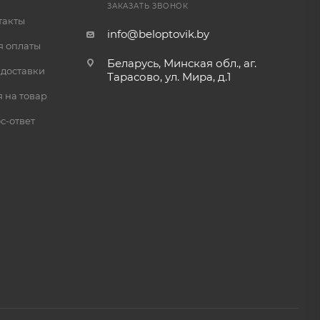
ЗАКАЗАТЬ ЗВОНОК
такты
info@beloptovik.by
я оплаты
Беларусь, Минская обл., аг.
 доставки
Тарасово, ул. Мира, д.1
 на товар
с-ответ