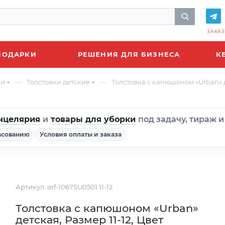
ЗАКАЗ
ПОДАРКИ
РЕШЕНИЯ ДЛЯ БИЗНЕСА
К
—
—
ки
Толстовки детские
Толстовка с капюшоном «Urban» д
нцелярия
и
товары для уборки
под задачу, тираж 
асованию
Условия оплаты и заказа
Артикул:
orf-1067SU0501.11-12
Толстовка с капюшоном «Urban»
детская, Размер 11-12, Цвет