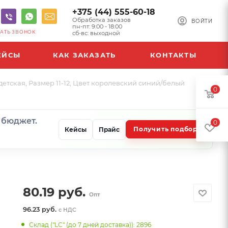
+375 (44) 555-60-18
Обработка заказов
ВОЙТИ
пн-пт: 9:00 - 18:00
АТЬ ЗВОНОК
сб-вс: выходной
ЕЙСЫ
КАК ЗАКАЗАТЬ
КОНТАКТЫ
етская, Размер 11-12, Цвет королевский синий/белый
0
и бюджет.
0
Получить подбор
Кейсы
Прайс
80.19
руб.
Опт
96.23 руб.
с НДС
Склад ("LC" (до 7 дней доставка)): 2896