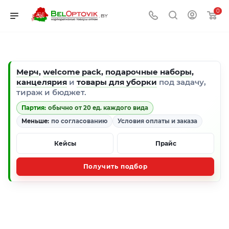
0
Мерч
,
welcome pack
,
подарочные наборы
,
канцелярия
и
товары для уборки
под задачу,
тираж и бюджет.
Партия:
обычно от 20 ед. каждого вида
Меньше:
по согласованию
Условия оплаты и заказа
Кейсы
Прайс
Получить подбор