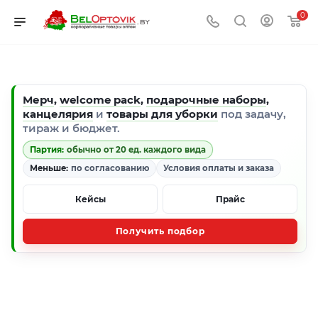
0
Мерч
,
welcome pack
,
подарочные наборы
,
канцелярия
и
товары для уборки
под задачу,
тираж и бюджет.
Партия:
обычно от 20 ед. каждого вида
Меньше:
по согласованию
Условия оплаты и заказа
Кейсы
Прайс
Получить подбор