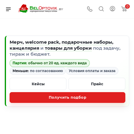
0
Мерч
,
welcome pack
,
подарочные наборы
,
канцелярия
и
товары для уборки
под задачу,
тираж и бюджет.
Партия:
обычно от 20 ед. каждого вида
Меньше:
по согласованию
Условия оплаты и заказа
Кейсы
Прайс
Получить подбор