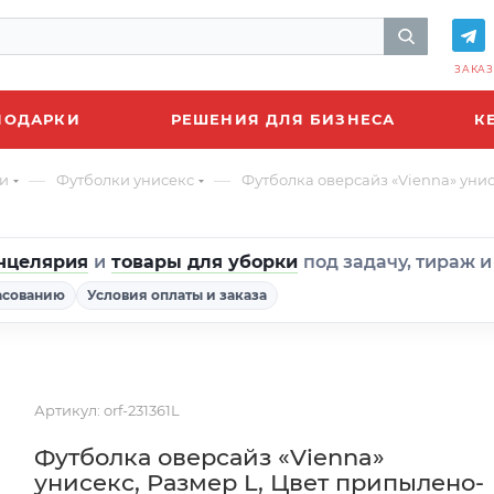
ЗАКАЗ
ПОДАРКИ
РЕШЕНИЯ ДЛЯ БИЗНЕСА
К
—
—
и
Футболки унисекс
Футболка оверсайз «Vienna» уни
нцелярия
и
товары для уборки
под задачу, тираж 
асованию
Условия оплаты и заказа
Артикул:
orf-231361L
Футболка оверсайз «Vienna»
унисекс, Размер L, Цвет припылено-