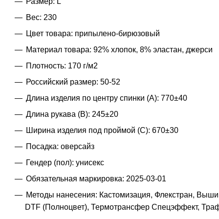
Размер: L
Вес: 230
Цвет товара: припылено-бирюзовый
Материал товара: 92% хлопок, 8% эластан, джерси
Плотность: 170 г/м2
Российский размер: 50-52
Длина изделия по центру спинки (A): 770±40
Длина рукава (B): 245±20
Ширина изделия под проймой (С): 670±30
Посадка: оверсайз
Гендер (пол): унисекс
Обязательная маркировка: 2025-03-01
Методы нанесения: Кастомизация, Флекстран, Выши
DTF (Полноцвет), Термотрансфер Спецэффект, Тра