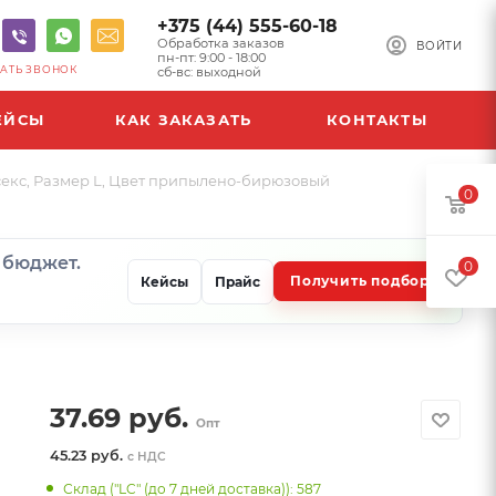
+375 (44) 555-60-18
Обработка заказов
ВОЙТИ
пн-пт: 9:00 - 18:00
АТЬ ЗВОНОК
сб-вс: выходной
ЕЙСЫ
КАК ЗАКАЗАТЬ
КОНТАКТЫ
секс, Размер L, Цвет припылено-бирюзовый
0
и бюджет.
0
Получить подбор
Кейсы
Прайс
37.69
руб.
Опт
45.23 руб.
с НДС
Склад ("LC" (до 7 дней доставка)): 587