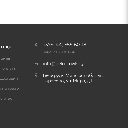
+375 (44) 555-60-18
МОЩЬ
ЗАКАЗАТЬ ЗВОНОК
такты
info@beloptovik.by
я оплаты
Беларусь, Минская обл., аг.
 доставки
Тарасово, ул. Мира, д.1
 на товар
с-ответ