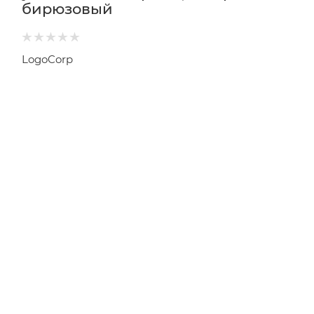
бирюзовый
LogoCorp