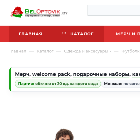
ГЛАВНАЯ
КАТАЛОГ
МЕРЧ И 
—
—
—
Главная
Каталог
Одежда и аксесуары
Футболк
Мерч
,
welcome pack
,
подарочные наборы
,
ка
Партия:
обычно от 20 ед. каждого вида
Меньше:
по согл