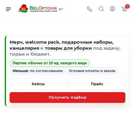
0
Мерч
,
welcome pack
,
подарочные наборы
,
канцелярия
и
товары для уборки
под задачу,
тираж и бюджет.
Партия:
обычно от 20 ед. каждого вида
Меньше:
по согласованию
Условия оплаты и заказа
Кейсы
Прайс
Получить подбор