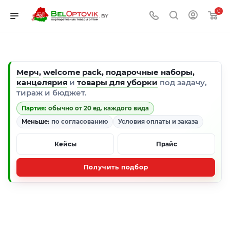
0
Мерч
,
welcome pack
,
подарочные наборы
,
канцелярия
и
товары для уборки
под задачу,
тираж и бюджет.
Партия:
обычно от 20 ед. каждого вида
Меньше:
по согласованию
Условия оплаты и заказа
Кейсы
Прайс
Получить подбор