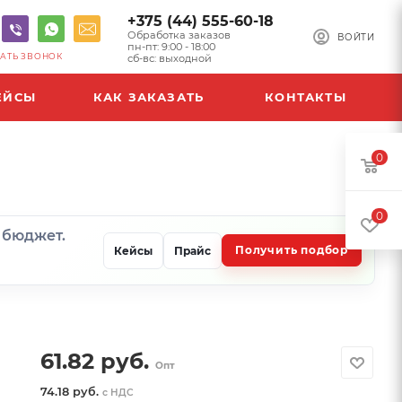
+375 (44) 555-60-18
Обработка заказов
ВОЙТИ
пн-пт: 9:00 - 18:00
АТЬ ЗВОНОК
сб-вс: выходной
ЕЙСЫ
КАК ЗАКАЗАТЬ
КОНТАКТЫ
0
0
и бюджет.
Получить подбор
Кейсы
Прайс
61.82
руб.
Опт
74.18 руб.
с НДС