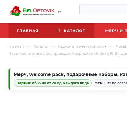
ГЛАВНАЯ
КАТАЛОГ
МЕРЧ И 
—
—
—
Главная
Каталог
Гаджеты и электроника
Часы
Часы настольные с беспроводной зарядкой «Index», 10 Вт, Ц
Мерч
,
welcome pack
,
подарочные наборы
,
ка
Партия:
обычно от 20 ед. каждого вида
Меньше:
по согл