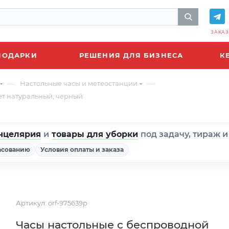
ЗАКАЗ
ПОДАРКИ
РЕШЕНИЯ ДЛЯ БИЗНЕСА
К
—
—
Настольные часы и метеостанции
вет натуральный, черный
нцелярия
и
товары для уборки
под задачу, тираж 
асованию
Условия оплаты и заказа
Артикул:
orf-975639p
Часы настольные с беспроводной