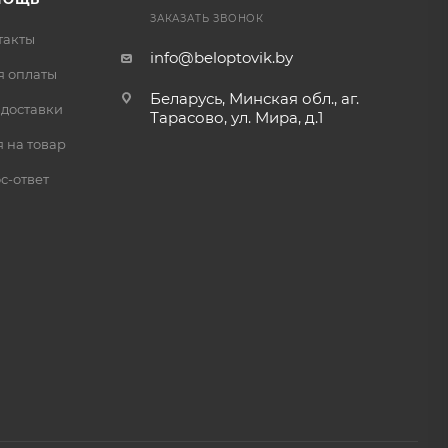
ЗАКАЗАТЬ ЗВОНОК
такты
info@beloptovik.by
я оплаты
Беларусь, Минская обл., аг.
 доставки
Тарасово, ул. Мира, д.1
 на товар
с-ответ