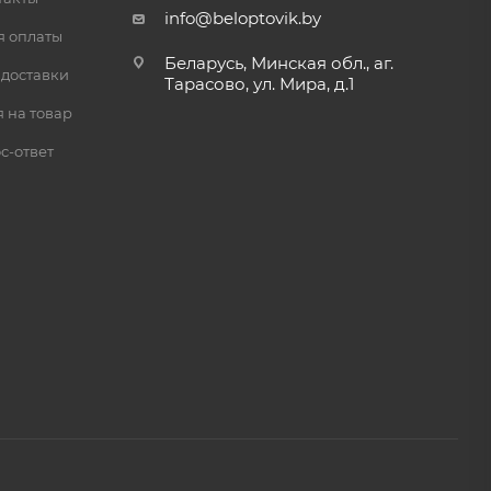
info@beloptovik.by
я оплаты
Беларусь, Минская обл., аг.
 доставки
Тарасово, ул. Мира, д.1
 на товар
с-ответ