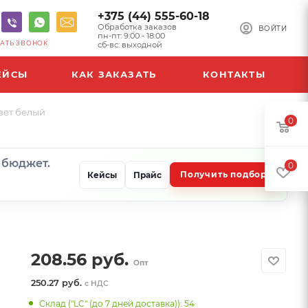
+375 (44) 555-60-18
Обработка заказов
ВОЙТИ
пн-пт: 9:00 - 18:00
АТЬ ЗВОНОК
сб-вс: выходной
ЕЙСЫ
КАК ЗАКАЗАТЬ
КОНТАКТЫ
вет белый
0
и бюджет.
0
Получить подбор
Кейсы
Прайс
208.56
руб.
Опт
250.27 руб.
с НДС
Склад ("LC" (до 7 дней доставка)): 54