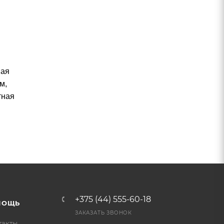
ная
м,
тная
+375 (44) 555-60-18
МОЩЬ
ЗАКАЗАТЬ ЗВОНОК
такты