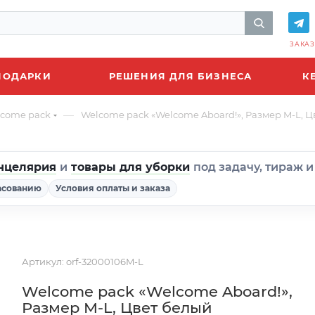
ЗАКАЗ
ПОДАРКИ
РЕШЕНИЯ ДЛЯ БИЗНЕСА
К
—
come pack
Welcome pack «Welcome Aboard!», Размер M-L, Ц
нцелярия
и
товары для уборки
под задачу, тираж 
асованию
Условия оплаты и заказа
Артикул:
orf-32000106M-L
Welcome pack «Welcome Aboard!»,
Размер M-L, Цвет белый