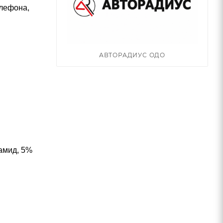
елефона,
АВТОРАДИУС ОДО
иамид, 5%