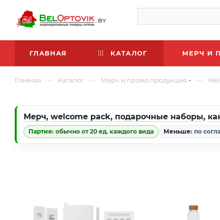
ГЛАВНАЯ
КАТАЛОГ
МЕРЧ И 
—
—
—
Главная
Каталог
Мерч и промо продукция
Wel
Мерч
,
welcome pack
,
подарочные наборы
,
ка
Партия:
обычно от 20 ед. каждого вида
Меньше:
по согл