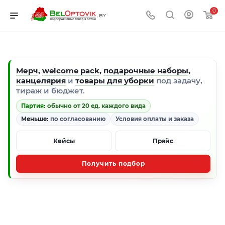
0
Мерч
,
welcome pack
,
подарочные наборы
,
канцелярия
и
товары для уборки
под задачу,
тираж и бюджет.
Партия:
обычно от 20 ед. каждого вида
Меньше:
по согласованию
Условия оплаты и заказа
Кейсы
Прайс
Получить подбор