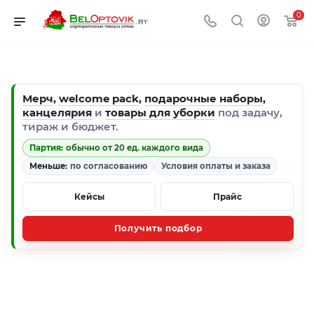
0
Мерч
,
welcome pack
,
подарочные наборы
,
канцелярия
и
товары для уборки
под задачу,
тираж и бюджет.
Партия:
обычно от 20 ед. каждого вида
Меньше:
по согласованию
Условия оплаты и заказа
Кейсы
Прайс
Получить подбор