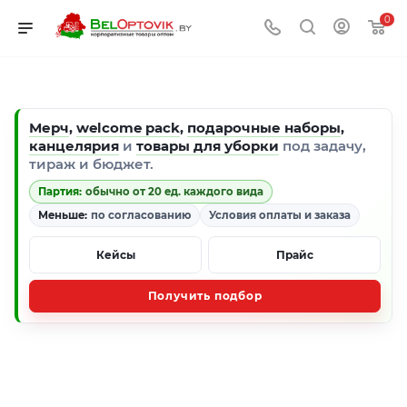
0
Мерч
,
welcome pack
,
подарочные наборы
,
канцелярия
и
товары для уборки
под задачу,
тираж и бюджет.
Партия:
обычно от 20 ед. каждого вида
Меньше:
по согласованию
Условия оплаты и заказа
Кейсы
Прайс
Получить подбор