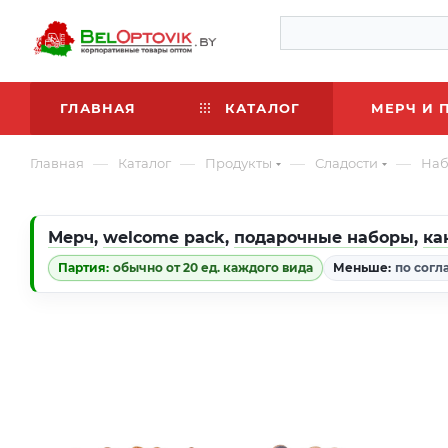
ГЛАВНАЯ
КАТАЛОГ
МЕРЧ И 
—
—
—
—
Главная
Каталог
Продукты
Сладости
Наб
Мерч
,
welcome pack
,
подарочные наборы
,
ка
Партия:
обычно от 20 ед. каждого вида
Меньше:
по согл