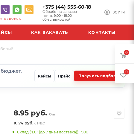
+375 (44) 555-60-18
Обработка заказов
ВОЙТИ
пн-пт: 9:00 - 18:00
АТЬ ЗВОНОК
сб-вс: выходной
ЕЙСЫ
КАК ЗАКАЗАТЬ
КОНТАКТЫ
/белый
0
и бюджет.
0
Получить подбор
Кейсы
Прайс
8.95
руб.
Опт
10.74 руб.
с НДС
Склад ("LC" (до 7 дней доставка)): 1900