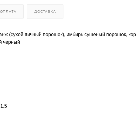
ОПЛАТА
ДОСТАВКА
ланж (сухой яичный порошок), имбирь сушеный порошок, кор
ый черный
 1,5