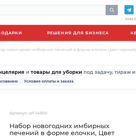
ЗАКАЗ
ПОДАРКИ
РЕШЕНИЯ ДЛЯ БИЗНЕСА
К
ор новогодних имбирных печений в форме елочки, Цвет черный
нцелярия
и
товары для уборки
под задачу, тираж 
асованию
Условия оплаты и заказа
Артикул:
orf-14900
Набор новогодних имбирных
печений в форме елочки, Цвет