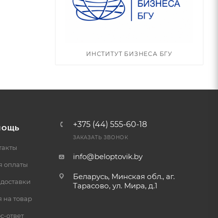
ИНСТИТУТ БИЗНЕСА БГУ
+375 (44) 555-60-18
МОЩЬ
ЗАКАЗАТЬ ЗВОНОК
такты
info@beloptovik.by
я оплаты
Беларусь, Минская обл., аг.
 доставки
Тарасово, ул. Мира, д.1
 на товар
с-ответ