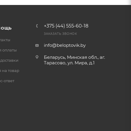
+375 (44) 555-60-18
МОЩЬ
ЗАКАЗАТЬ ЗВОНОК
такты
info@beloptovik.by
я оплаты
Беларусь, Минская обл., аг.
 доставки
Тарасово, ул. Мира, д.1
 на товар
с-ответ