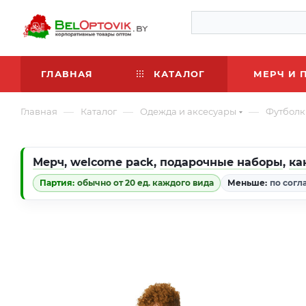
ГЛАВНАЯ
КАТАЛОГ
МЕРЧ И 
—
—
—
Главная
Каталог
Одежда и аксесуары
Футболк
Мерч
,
welcome pack
,
подарочные наборы
,
ка
Партия:
обычно от 20 ед. каждого вида
Меньше:
по согл