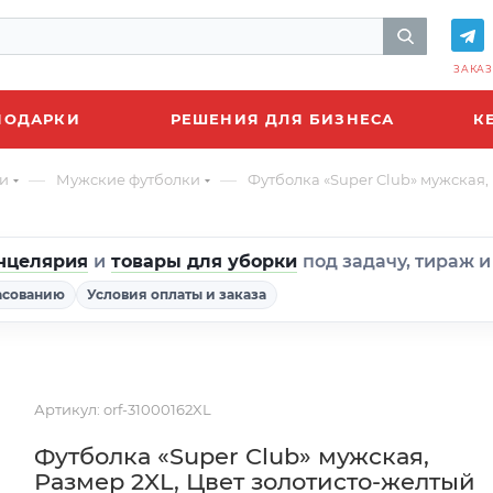
ЗАКАЗ
ПОДАРКИ
РЕШЕНИЯ ДЛЯ БИЗНЕСА
К
—
—
и
Мужские футболки
Футболка «Super Club» мужская,
нцелярия
и
товары для уборки
под задачу, тираж 
асованию
Условия оплаты и заказа
Артикул:
orf-31000162XL
Футболка «Super Club» мужская,
Размер 2XL, Цвет золотисто-желтый