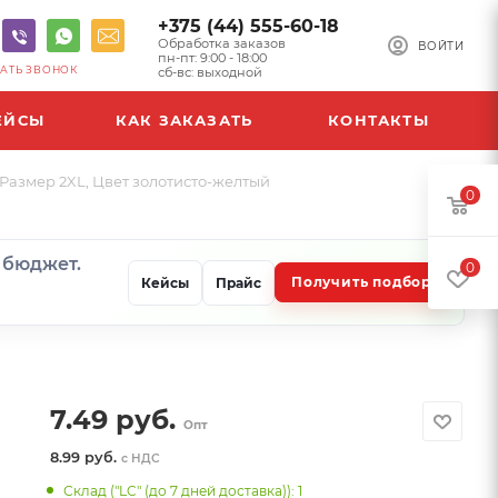
+375 (44) 555-60-18
Обработка заказов
ВОЙТИ
пн-пт: 9:00 - 18:00
АТЬ ЗВОНОК
сб-вс: выходной
ЕЙСЫ
КАК ЗАКАЗАТЬ
КОНТАКТЫ
 Размер 2XL, Цвет золотисто-желтый
0
и бюджет.
0
Получить подбор
Кейсы
Прайс
7.49
руб.
Опт
8.99 руб.
с НДС
Склад ("LC" (до 7 дней доставка)): 1