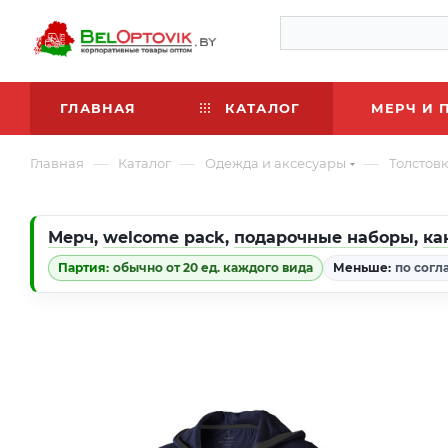
ГЛАВНАЯ
КАТАЛОГ
МЕРЧ И 
—
—
—
Главная
Каталог
Одежда и аксесуары
Толстов
Мерч
,
welcome pack
,
подарочные наборы
,
ка
Партия:
обычно от 20 ед. каждого вида
Меньше:
по согл