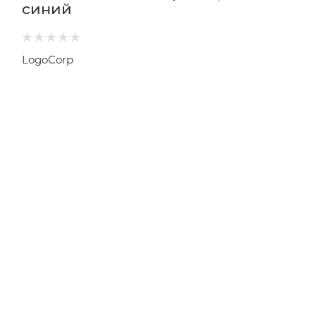
синий
LogoCorp