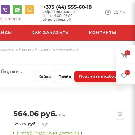
+375 (44) 555-60-18
Обработка заказов
ВОЙТИ
пн-пт: 9:00 - 18:00
АТЬ ЗВОНОК
сб-вс: выходной
ЕЙСЫ
КАК ЗАКАЗАТЬ
КОНТАКТЫ
апюшоном, Размер M, Цвет темно-синий
0
и бюджет.
0
Получить подбор
Кейсы
Прайс
564.06
руб.
Опт
676.87 руб.
с НДС
Склад ("LC" (до 7 дней доставка)): 1