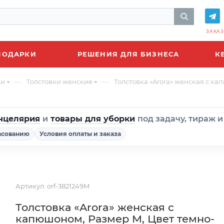
ЗАКАЗ
ПОДАРКИ
РЕШЕНИЯ ДЛЯ БИЗНЕСА
К
—
—
ки
Толстовки женские
Толстовка «Arora» женская с к
нцелярия
и
товары для уборки
под задачу, тираж 
асованию
Условия оплаты и заказа
Артикул:
orf-3821249M
Толстовка «Arora» женская с
капюшоном, Размер M, Цвет темно-