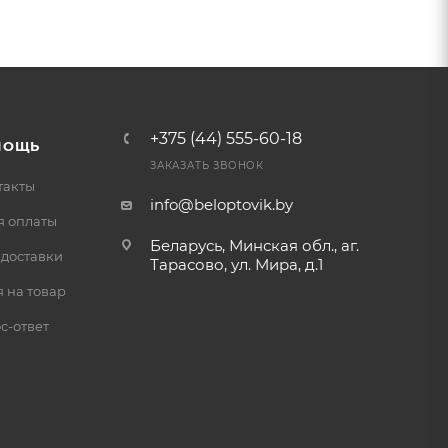
+375 (44) 555-60-18
МОЩЬ
ЗАКАЗАТЬ ЗВОНОК
такты
info@beloptovik.by
я оплаты
Беларусь, Минская обл., аг.
 доставки
Тарасово, ул. Мира, д.1
 на товар
с-ответ