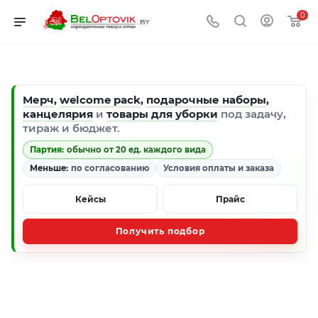
0
Мерч
,
welcome pack
,
подарочные наборы
,
канцелярия
и
товары для уборки
под задачу,
тираж и бюджет.
Партия:
обычно от 20 ед. каждого вида
Меньше:
по согласованию
Условия оплаты и заказа
Кейсы
Прайс
Получить подбор