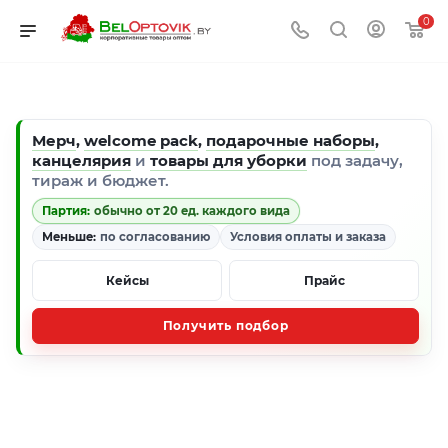
0
Мерч
,
welcome pack
,
подарочные наборы
,
канцелярия
и
товары для уборки
под задачу,
тираж и бюджет.
Партия:
обычно от 20 ед. каждого вида
Меньше:
по согласованию
Условия оплаты и заказа
Кейсы
Прайс
Получить подбор