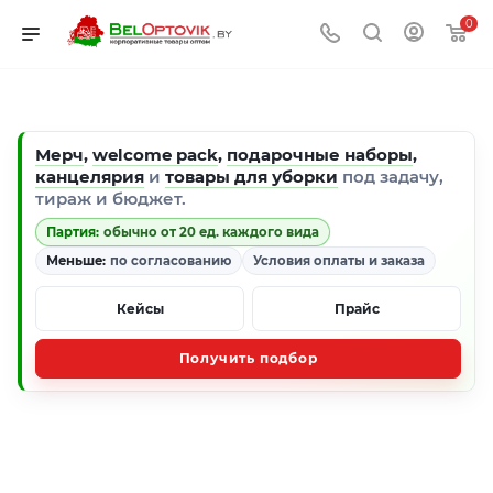
0
Мерч
,
welcome pack
,
подарочные наборы
,
канцелярия
и
товары для уборки
под задачу,
тираж и бюджет.
Партия:
обычно от 20 ед. каждого вида
Меньше:
по согласованию
Условия оплаты и заказа
Кейсы
Прайс
Получить подбор