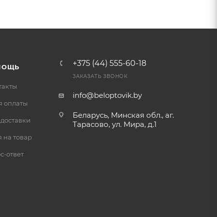
+375 (44) 555-60-18
МОЩЬ
ЗАКАЗАТЬ ЗВОНОК
такты
info@beloptovik.by
я оплаты
Беларусь, Минская обл., аг.
 доставки
Тарасово, ул. Мира, д.1
 на товар
с-ответ