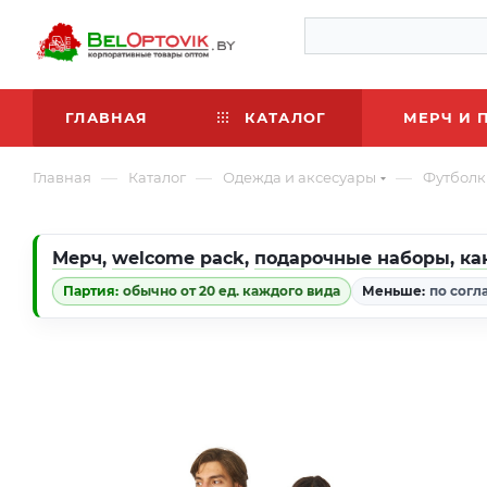
ГЛАВНАЯ
КАТАЛОГ
МЕРЧ И 
—
—
—
Главная
Каталог
Одежда и аксесуары
Футболк
Мерч
,
welcome pack
,
подарочные наборы
,
ка
Партия:
обычно от 20 ед. каждого вида
Меньше:
по согл