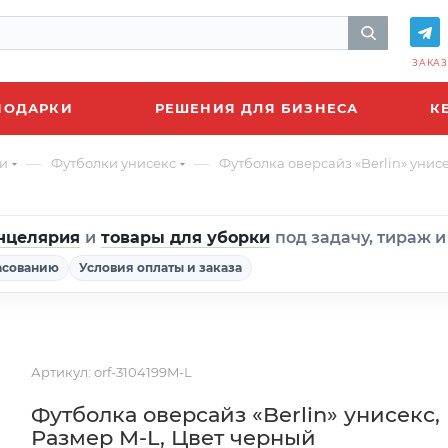
ЗАКАЗ
ПОДАРКИ
РЕШЕНИЯ ДЛЯ БИЗНЕСА
К
—
—
и
Футболки унисекс
Футболка оверсайз «Berlin» унис
нцелярия
и
товары для уборки
под задачу, тираж 
асованию
Условия оплаты и заказа
Артикул:
orf-3104199M-L
Футболка оверсайз «Berlin» унисекс,
Размер M-L, Цвет черный