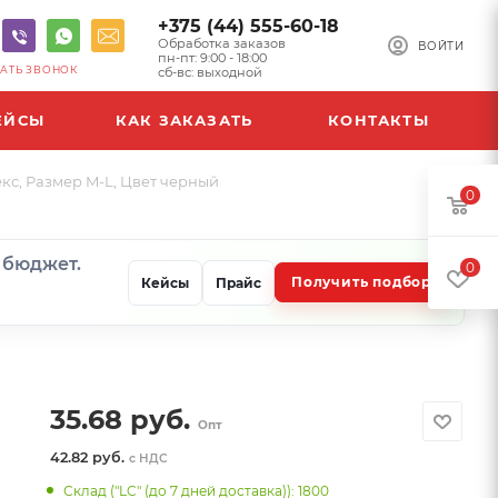
+375 (44) 555-60-18
Обработка заказов
ВОЙТИ
пн-пт: 9:00 - 18:00
АТЬ ЗВОНОК
сб-вс: выходной
ЕЙСЫ
КАК ЗАКАЗАТЬ
КОНТАКТЫ
екс, Размер M-L, Цвет черный
0
и бюджет.
0
Получить подбор
Кейсы
Прайс
35.68
руб.
Опт
42.82 руб.
с НДС
Склад ("LC" (до 7 дней доставка)): 1800