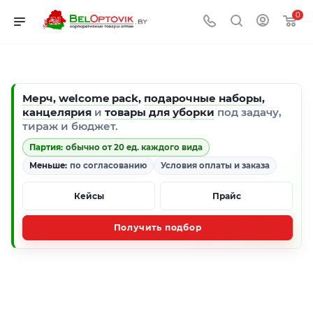
0
Мерч
,
welcome pack
,
подарочные наборы
,
канцелярия
и
товары для уборки
под задачу,
тираж и бюджет.
Партия:
обычно от 20 ед. каждого вида
Меньше:
по согласованию
Условия оплаты и заказа
Кейсы
Прайс
Получить подбор