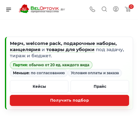
0
Мерч
,
welcome pack
,
подарочные наборы
,
канцелярия
и
товары для уборки
под задачу,
тираж и бюджет.
Партия:
обычно от 20 ед. каждого вида
Меньше:
по согласованию
Условия оплаты и заказа
Кейсы
Прайс
Получить подбор