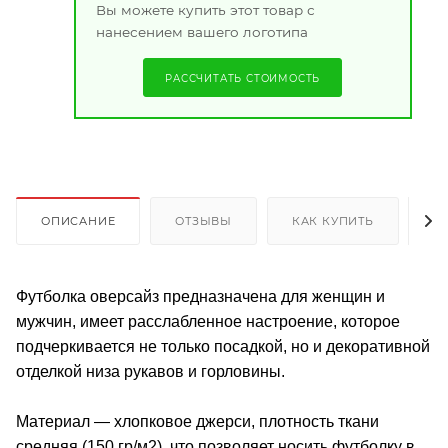
Вы можете купить этот товар с
нанесением вашего логотипа
РАССЧИТАТЬ СТОИМОСТЬ
ОПИСАНИЕ
ОТЗЫВЫ
КАК КУПИТЬ
О
Футболка оверсайз предназначена для женщин и
мужчин, имеет расслабленное настроение, которое
подчеркивается не только посадкой, но и декоративной
отделкой низа рукавов и горловины.
Материал — хлопковое джерси, плотность ткани
средняя (150 гр/м2), что позволяет носить футболку в