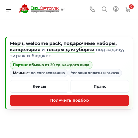
0
Мерч
,
welcome pack
,
подарочные наборы
,
канцелярия
и
товары для уборки
под задачу,
тираж и бюджет.
Партия:
обычно от 20 ед. каждого вида
Меньше:
по согласованию
Условия оплаты и заказа
Кейсы
Прайс
Получить подбор