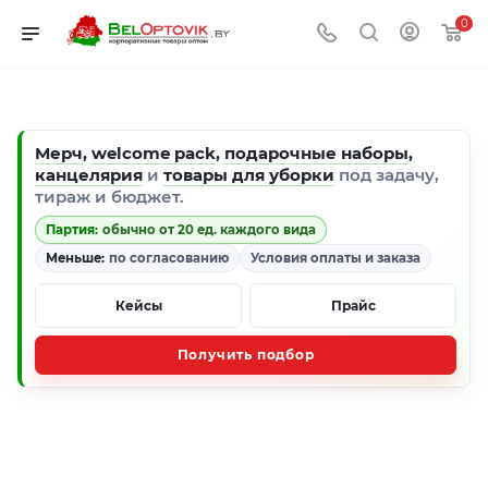
0
Мерч
,
welcome pack
,
подарочные наборы
,
канцелярия
и
товары для уборки
под задачу,
тираж и бюджет.
Партия:
обычно от 20 ед. каждого вида
Меньше:
по согласованию
Условия оплаты и заказа
Кейсы
Прайс
Получить подбор