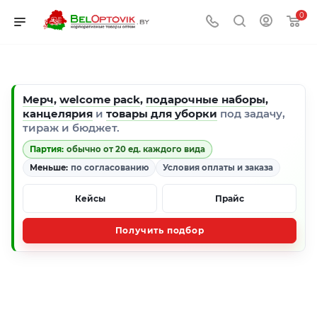
0
Мерч
,
welcome pack
,
подарочные наборы
,
канцелярия
и
товары для уборки
под задачу,
тираж и бюджет.
Партия:
обычно от 20 ед. каждого вида
Меньше:
по согласованию
Условия оплаты и заказа
Кейсы
Прайс
Получить подбор