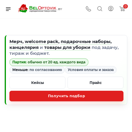
0
Мерч
,
welcome pack
,
подарочные наборы
,
канцелярия
и
товары для уборки
под задачу,
тираж и бюджет.
Партия:
обычно от 20 ед. каждого вида
Меньше:
по согласованию
Условия оплаты и заказа
Кейсы
Прайс
Получить подбор