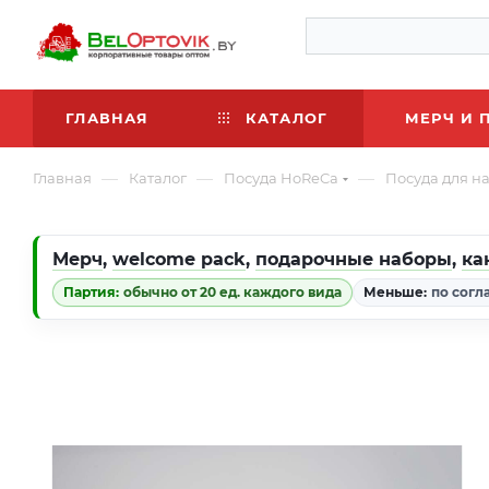
ГЛАВНАЯ
КАТАЛОГ
МЕРЧ И 
—
—
—
Главная
Каталог
Посуда HoReCa
Посуда для н
Мерч
,
welcome pack
,
подарочные наборы
,
ка
Партия:
обычно от 20 ед. каждого вида
Меньше:
по согл