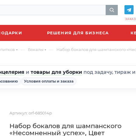
ЗАКАЗ
ПОДАРКИ
РЕШЕНИЯ ДЛЯ БИЗНЕСА
К
—
—
апитков
Бокалы
Набор бокалов для шампанского «Не
нцелярия
и
товары для уборки
под задачу, тираж 
асованию
Условия оплаты и заказа
Артикул:
orf-685014p
Набор бокалов для шампанского
«Несомненный успех», Цвет