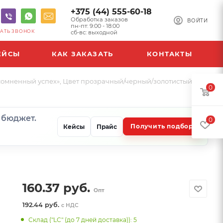
+375 (44) 555-60-18
Обработка заказов
ВОЙТИ
пн-пт: 9:00 - 18:00
АТЬ ЗВОНОК
сб-вс: выходной
ЕЙСЫ
КАК ЗАКАЗАТЬ
КОНТАКТЫ
сомненный успех», Цвет прозрачный/черный/золотистый
0
и бюджет.
0
Получить подбор
Кейсы
Прайс
160.37
руб.
Опт
192.44 руб.
с НДС
Склад ("LC" (до 7 дней доставка)): 5