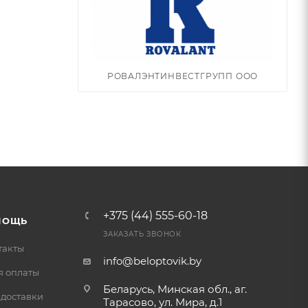
РОВАЛЭНТИНВЕСТГРУПП ООО
+375 (44) 555-60-18
МОЩЬ
ЗАКАЗАТЬ ЗВОНОК
такты
info@beloptovik.by
я оплаты
Беларусь, Минская обл., аг.
 доставки
Тарасово, ул. Мира, д.1