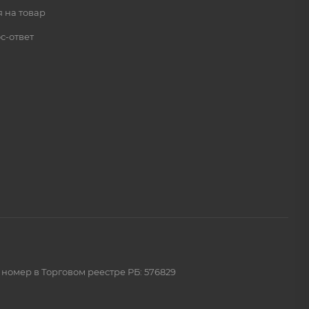
 на товар
с-ответ
 номер в Торговом реестре РБ: 576829