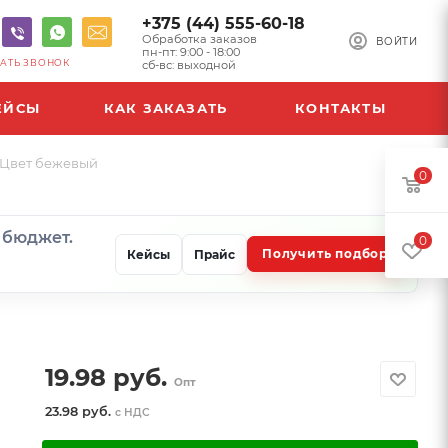
+375 (44) 555-60-18
Обработка заказов
ВОЙТИ
пн-пт: 9:00 - 18:00
АТЬ ЗВОНОК
сб-вс: выходной
ЕЙСЫ
КАК ЗАКАЗАТЬ
КОНТАКТЫ
 Цвет бежевый
0
и бюджет.
0
Получить подбор
Кейсы
Прайс
19.98
руб.
Опт
23.98 руб.
с НДС