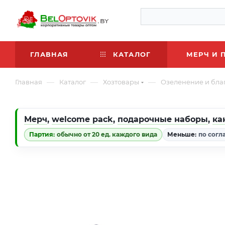
ГЛАВНАЯ
КАТАЛОГ
МЕРЧ И 
—
—
—
Главная
Каталог
Хозтовары
Озеленение и бла
Мерч
,
welcome pack
,
подарочные наборы
,
ка
Партия:
обычно от 20 ед. каждого вида
Меньше:
по согл