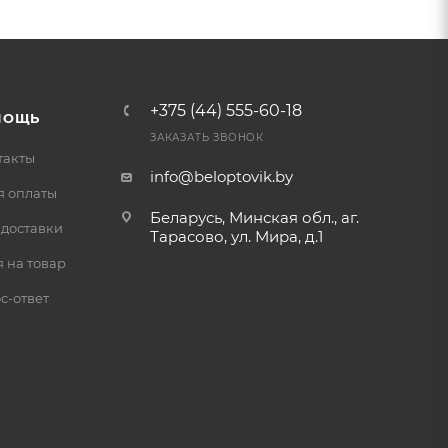
+375 (44) 555-60-18
МОЩЬ
ЗАКАЗАТЬ ЗВОНОК
такты
info@beloptovik.by
я оплаты
Беларусь, Минская обл., аг.
 доставки
Тарасово, ул. Мира, д.1
 на товар
с-ответ