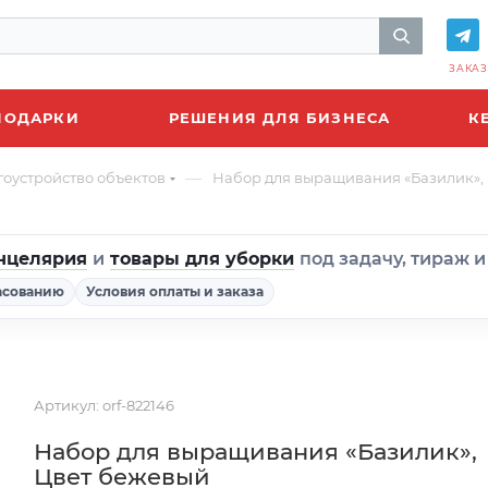
ЗАКАЗ
ПОДАРКИ
РЕШЕНИЯ ДЛЯ БИЗНЕСА
К
—
гоустройство объектов
Набор для выращивания «Базилик»,
нцелярия
и
товары для уборки
под задачу, тираж 
асованию
Условия оплаты и заказа
Артикул:
orf-822146
Набор для выращивания «Базилик»,
Цвет бежевый