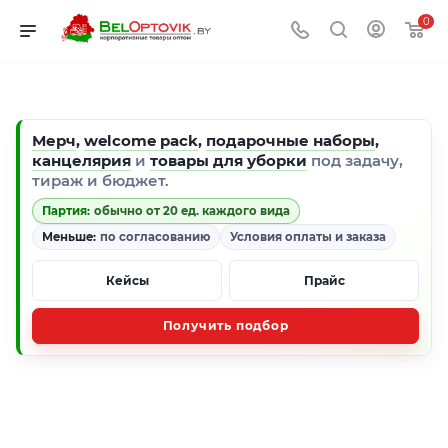
0
Мерч
,
welcome pack
,
подарочные наборы
,
канцелярия
и
товары для уборки
под задачу,
тираж и бюджет.
Партия:
обычно от 20 ед. каждого вида
Меньше:
по согласованию
Условия оплаты и заказа
Кейсы
Прайс
Получить подбор