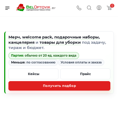
0
Мерч
,
welcome pack
,
подарочные наборы
,
канцелярия
и
товары для уборки
под задачу,
тираж и бюджет.
Партия:
обычно от 20 ед. каждого вида
Меньше:
по согласованию
Условия оплаты и заказа
Кейсы
Прайс
Получить подбор