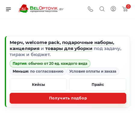
0
Мерч
,
welcome pack
,
подарочные наборы
,
канцелярия
и
товары для уборки
под задачу,
тираж и бюджет.
Партия:
обычно от 20 ед. каждого вида
Меньше:
по согласованию
Условия оплаты и заказа
Кейсы
Прайс
Получить подбор