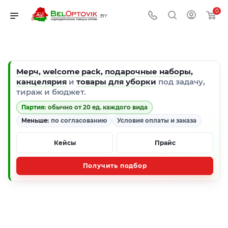
0
Мерч
,
welcome pack
,
подарочные наборы
,
канцелярия
и
товары для уборки
под задачу,
тираж и бюджет.
Партия:
обычно от 20 ед. каждого вида
Меньше:
по согласованию
Условия оплаты и заказа
Кейсы
Прайс
Получить подбор