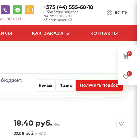
+375 (44) 555-60-18
Обработка заказов
ВОЙТИ
пн-пт: 9:00 - 18:00
АТЬ ЗВОНОК
сб-вс: выходной
ЕЙСЫ
КАК ЗАКАЗАТЬ
КОНТАКТЫ
0
0
и бюджет.
Получить подбор
Кейсы
Прайс
18.40
руб.
Опт
22.08 руб.
с НДС