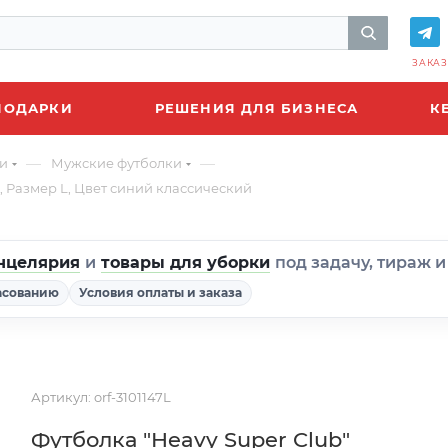
ЗАКАЗ
ПОДАРКИ
РЕШЕНИЯ ДЛЯ БИЗНЕСА
К
—
—
и
Мужские футболки
, Размер L, Цвет синий классический
нцелярия
и
товары для уборки
под задачу, тираж 
асованию
Условия оплаты и заказа
Артикул:
orf-3101147L
Футболка "Heavy Super Club"