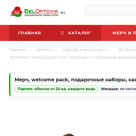
ГЛАВНАЯ
КАТАЛОГ
МЕРЧ И 
—
—
—
Главная
Каталог
Одежда и аксесуары
Футболк
Футболка "Heavy Super Club" мужская с V-образным вырезом
Мерч
,
welcome pack
,
подарочные наборы
,
ка
Партия:
обычно от 20 ед. каждого вида
Меньше:
по согл