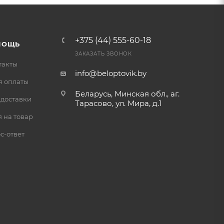
+375 (44) 555-60-18
МОЩЬ
ЗАКАЗАТЬ ЗВОНОК
такты
info@beloptovik.by
я оплаты
Беларусь, Минская обл., аг.
 доставки
Тарасово, ул. Мира, д.1
 на товар
с-ответ