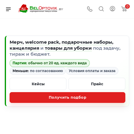
0
Мерч
,
welcome pack
,
подарочные наборы
,
канцелярия
и
товары для уборки
под задачу,
тираж и бюджет.
Партия:
обычно от 20 ед. каждого вида
Меньше:
по согласованию
Условия оплаты и заказа
Кейсы
Прайс
Получить подбор