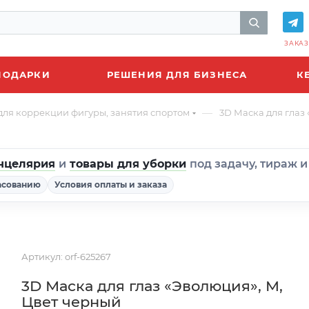
ЗАКАЗ
ПОДАРКИ
РЕШЕНИЯ ДЛЯ БИЗНЕСА
К
—
для коррекции фигуры, занятия спортом
3D Маска для глаз
нцелярия
и
товары для уборки
под задачу, тираж 
асованию
Условия оплаты и заказа
Артикул:
orf-625267
3D Маска для глаз «Эволюция», M,
Цвет черный