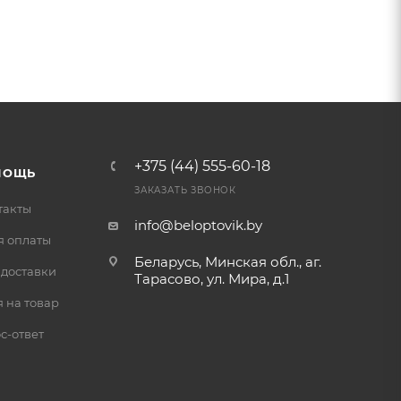
+375 (44) 555-60-18
МОЩЬ
ЗАКАЗАТЬ ЗВОНОК
такты
info@beloptovik.by
я оплаты
Беларусь, Минская обл., аг.
 доставки
Тарасово, ул. Мира, д.1
 на товар
с-ответ