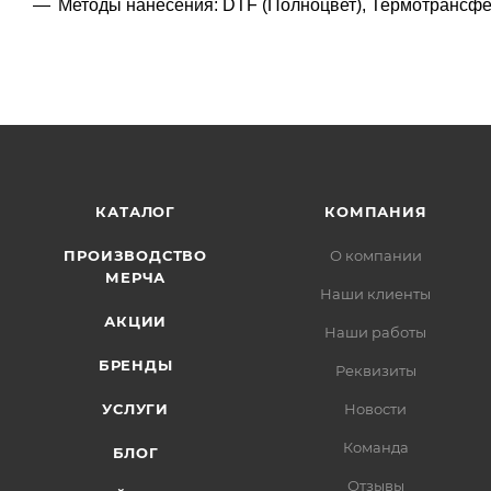
Методы нанесения: DTF (Полноцвет), Термотрансф
КАТАЛОГ
КОМПАНИЯ
ПРОИЗВОДСТВО
О компании
МЕРЧА
Наши клиенты
АКЦИИ
Наши работы
БРЕНДЫ
Реквизиты
УСЛУГИ
Новости
Команда
БЛОГ
Отзывы