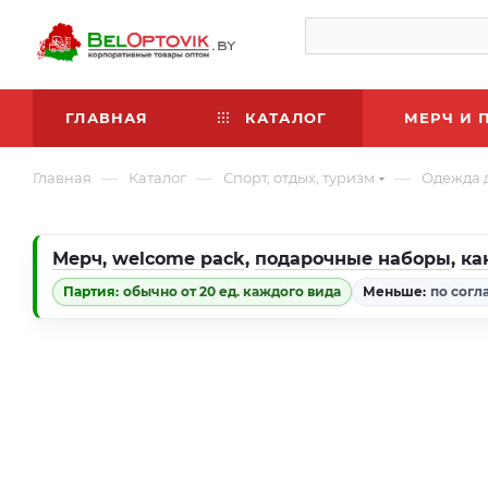
ГЛАВНАЯ
КАТАЛОГ
МЕРЧ И 
—
—
—
Главная
Каталог
Спорт, отдых, туризм
Одежда 
Мерч
,
welcome pack
,
подарочные наборы
,
ка
Партия:
обычно от 20 ед. каждого вида
Меньше:
по согл