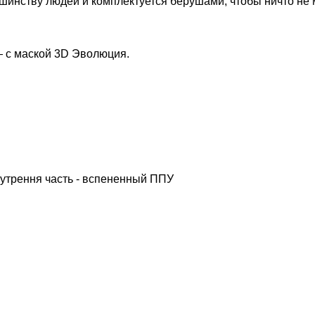
ьшинству людей и комплектуется берушами, чтобы ничто не
— с маской 3D Эволюция.
нутрення часть - вспененный ППУ