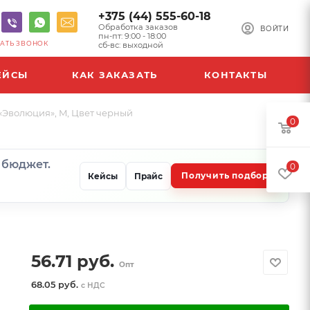
+375 (44) 555-60-18
Обработка заказов
ВОЙТИ
пн-пт: 9:00 - 18:00
АТЬ ЗВОНОК
сб-вс: выходной
ЕЙСЫ
КАК ЗАКАЗАТЬ
КОНТАКТЫ
 «Эволюция», M, Цвет черный
0
и бюджет.
0
Получить подбор
Кейсы
Прайс
56.71
руб.
Опт
68.05 руб.
с НДС