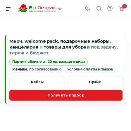
0
Мерч
,
welcome pack
,
подарочные наборы
,
канцелярия
и
товары для уборки
под задачу,
тираж и бюджет.
Партия:
обычно от 20 ед. каждого вида
Меньше:
по согласованию
Условия оплаты и заказа
Кейсы
Прайс
Получить подбор