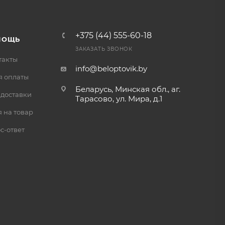
+375 (44) 555-60-18
МОЩЬ
ЗАКАЗАТЬ ЗВОНОК
такты
info@beloptovik.by
я оплаты
Беларусь, Минская обл., аг.
 доставки
Тарасово, ул. Мира, д.1
 на товар
с-ответ