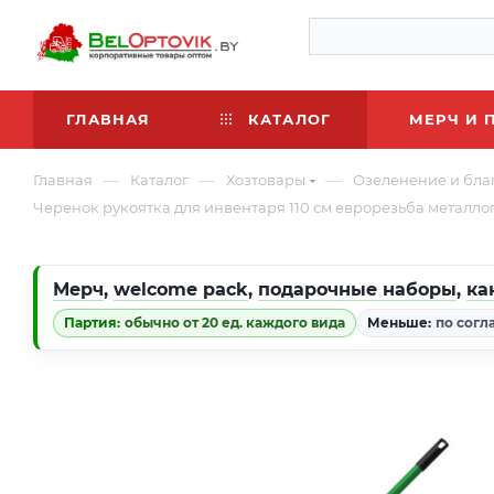
ГЛАВНАЯ
КАТАЛОГ
МЕРЧ И 
—
—
—
Главная
Каталог
Хозтовары
Озеленение и бла
Черенок рукоятка для инвентаря 110 см еврорезьба металл
Мерч
,
welcome pack
,
подарочные наборы
,
ка
Партия:
обычно от 20 ед. каждого вида
Меньше:
по согл