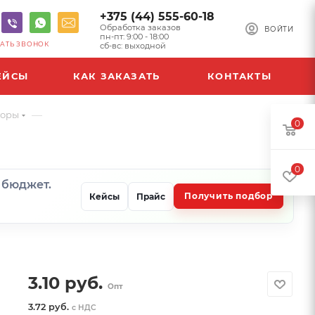
+375 (44) 555-60-18
Обработка заказов
ВОЙТИ
пн-пт: 9:00 - 18:00
АТЬ ЗВОНОК
сб-вс: выходной
ЕЙСЫ
КАК ЗАКАЗАТЬ
КОНТАКТЫ
—
торы
0
0
и бюджет.
Получить подбор
Кейсы
Прайс
3.10
руб.
Опт
3.72 руб.
с НДС