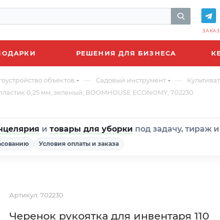
ЗАКАЗ
ПОДАРКИ
РЕШЕНИЯ ДЛЯ БИЗНЕСА
К
—
—
гоустройство объектов
Садовый инструмент
Культива
опластик 0,25 мм, зеленый, BOOMHOUSE ECONOMY, 702230
нцелярия
и
товары для уборки
под задачу, тираж 
асованию
Условия оплаты и заказа
Артикул:
702230
Черенок рукоятка для инвентаря 110