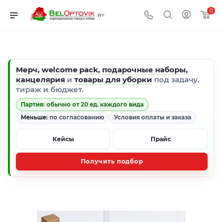
0
Мерч
,
welcome pack
,
подарочные наборы
,
канцелярия
и
товары для уборки
под задачу,
тираж и бюджет.
Партия:
обычно от 20 ед. каждого вида
Меньше:
по согласованию
Условия оплаты и заказа
Кейсы
Прайс
Получить подбор