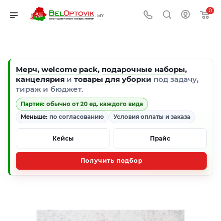
0
Мерч
,
welcome pack
,
подарочные наборы
,
канцелярия
и
товары для уборки
под задачу,
тираж и бюджет.
Партия:
обычно от 20 ед. каждого вида
Меньше:
по согласованию
Условия оплаты и заказа
Кейсы
Прайс
Получить подбор