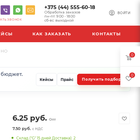
+375 (44) 555-60-18
Обработка заказов
ВОЙТИ
пн-пт: 9:00 - 18:00
АТЬ ЗВОНОК
сб-вс: выходной
ЕЙСЫ
КАК ЗАКАЗАТЬ
КОНТАКТЫ
УЧНО
0
и бюджет.
0
Получить подбор
Кейсы
Прайс
6.25
руб.
Опт
7.50 руб.
с НДС
Склад ("G" 15 дней Доставка): 2