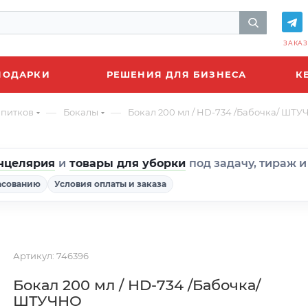
ЗАКАЗ
ПОДАРКИ
РЕШЕНИЯ ДЛЯ БИЗНЕСА
К
—
—
апитков
Бокалы
Бокал 200 мл / HD-734 /Бабочка/ ШТ
нцелярия
и
товары для уборки
под задачу, тираж 
асованию
Условия оплаты и заказа
Артикул:
746396
Бокал 200 мл / HD-734 /Бабочка/
ШТУЧНО