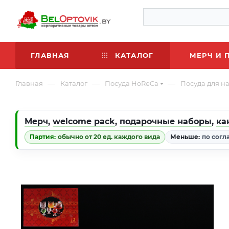
ГЛАВНАЯ
КАТАЛОГ
МЕРЧ И 
—
—
—
Главная
Каталог
Посуда HoReCa
Посуда для н
Мерч
,
welcome pack
,
подарочные наборы
,
ка
Партия:
обычно от 20 ед. каждого вида
Меньше:
по согл