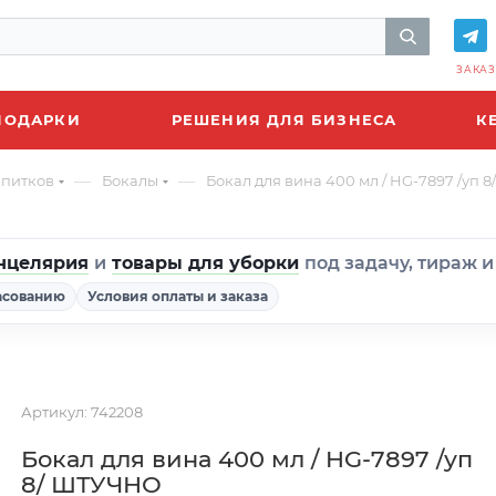
ЗАКАЗ
ПОДАРКИ
РЕШЕНИЯ ДЛЯ БИЗНЕСА
К
—
—
апитков
Бокалы
Бокал для вина 400 мл / HG-7897 /уп
нцелярия
и
товары для уборки
под задачу, тираж 
асованию
Условия оплаты и заказа
Артикул:
742208
Бокал для вина 400 мл / HG-7897 /уп
8/ ШТУЧНО