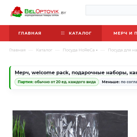
ГЛАВНАЯ
КАТАЛОГ
МЕРЧ И 
—
—
—
Главная
Каталог
Посуда HoReCa
Посуда для н
Мерч
,
welcome pack
,
подарочные наборы
,
ка
Партия:
обычно от 20 ед. каждого вида
Меньше:
по согл