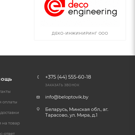
ДЕКО-ИНЖИНИРИНГ ООО
+375 (44) 555-60-18
МОЩЬ
ЗАКАЗАТЬ ЗВОНОК
такты
info@beloptovik.by
я оплаты
Беларусь, Минская обл., аг.
 доставки
Тарасово, ул. Мира, д.1
 на товар
с-ответ