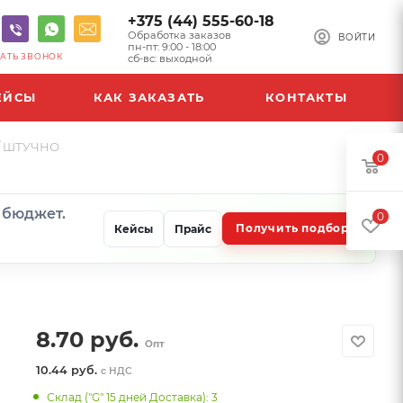
+375 (44) 555-60-18
Обработка заказов
ВОЙТИ
пн-пт: 9:00 - 18:00
АТЬ ЗВОНОК
сб-вс: выходной
ЕЙСЫ
КАК ЗАКАЗАТЬ
КОНТАКТЫ
 8/ ШТУЧНО
0
и бюджет.
0
Получить подбор
Кейсы
Прайс
8.70
руб.
Опт
10.44 руб.
с НДС
Склад ("G" 15 дней Доставка): 3