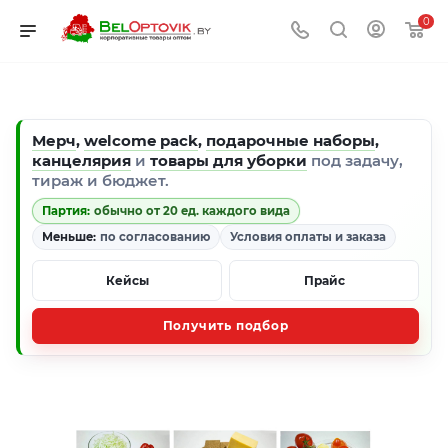
0
Мерч
,
welcome pack
,
подарочные наборы
,
канцелярия
и
товары для уборки
под задачу,
тираж и бюджет.
Партия:
обычно от 20 ед. каждого вида
Меньше:
по согласованию
Условия оплаты и заказа
Кейсы
Прайс
Получить подбор