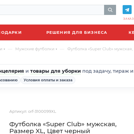
ЗАКАЗ
ПОДАРКИ
РЕШЕНИЯ ДЛЯ БИЗНЕСА
К
—
—
и
Мужские футболки
Футболка «Super Club» мужская,
нцелярия
и
товары для уборки
под задачу, тираж 
асованию
Условия оплаты и заказа
Артикул:
orf-3100099XL
Футболка «Super Club» мужская,
Размер XL, Цвет черный