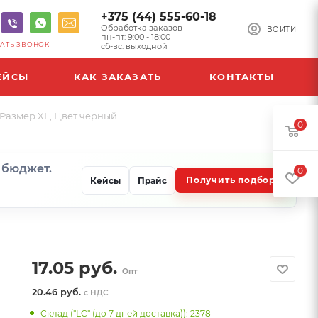
+375 (44) 555-60-18
Обработка заказов
ВОЙТИ
пн-пт: 9:00 - 18:00
АТЬ ЗВОНОК
сб-вс: выходной
ЕЙСЫ
КАК ЗАКАЗАТЬ
КОНТАКТЫ
 Размер XL, Цвет черный
0
и бюджет.
0
Получить подбор
Кейсы
Прайс
17.05
руб.
Опт
20.46 руб.
с НДС
Склад ("LC" (до 7 дней доставка)): 2378