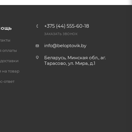
+375 (44) 555-60-18
МОЩЬ
ЗАКАЗАТЬ ЗВОНОК
такты
info@beloptovik.by
я оплаты
Беларусь, Минская обл., аг.
 доставки
Тарасово, ул. Мира, д.1
 на товар
с-ответ