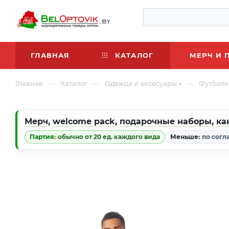
ГЛАВНАЯ
КАТАЛОГ
МЕРЧ И 
—
—
—
Главная
Каталог
Одежда и аксесуары
Футболк
Мерч
,
welcome pack
,
подарочные наборы
,
ка
Партия:
обычно от 20 ед. каждого вида
Меньше:
по согл