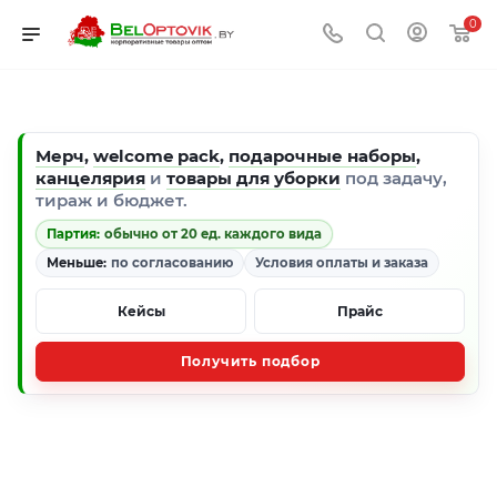
0
Мерч
,
welcome pack
,
подарочные наборы
,
канцелярия
и
товары для уборки
под задачу,
тираж и бюджет.
Партия:
обычно от 20 ед. каждого вида
Меньше:
по согласованию
Условия оплаты и заказа
Кейсы
Прайс
Получить подбор