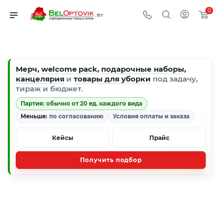
0
Мерч
,
welcome pack
,
подарочные наборы
,
канцелярия
и
товары для уборки
под задачу,
тираж и бюджет.
Партия:
обычно от 20 ед. каждого вида
Меньше:
по согласованию
Условия оплаты и заказа
Кейсы
Прайс
Получить подбор