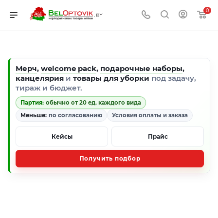
0
Мерч
,
welcome pack
,
подарочные наборы
,
канцелярия
и
товары для уборки
под задачу,
тираж и бюджет.
Партия:
обычно от 20 ед. каждого вида
Меньше:
по согласованию
Условия оплаты и заказа
Кейсы
Прайс
Получить подбор