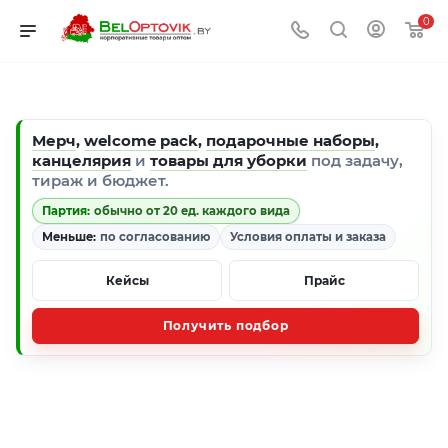
0
Мерч
,
welcome pack
,
подарочные наборы
,
канцелярия
и
товары для уборки
под задачу,
тираж и бюджет.
Партия:
обычно от 20 ед. каждого вида
Меньше:
по согласованию
Условия оплаты и заказа
Кейсы
Прайс
Получить подбор