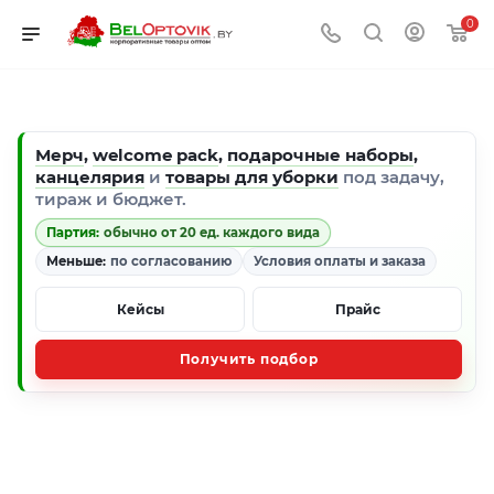
0
Мерч
,
welcome pack
,
подарочные наборы
,
канцелярия
и
товары для уборки
под задачу,
тираж и бюджет.
Партия:
обычно от 20 ед. каждого вида
Меньше:
по согласованию
Условия оплаты и заказа
Кейсы
Прайс
Получить подбор