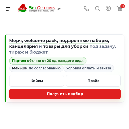
0
Мерч
,
welcome pack
,
подарочные наборы
,
канцелярия
и
товары для уборки
под задачу,
тираж и бюджет.
Партия:
обычно от 20 ед. каждого вида
Меньше:
по согласованию
Условия оплаты и заказа
Кейсы
Прайс
Получить подбор