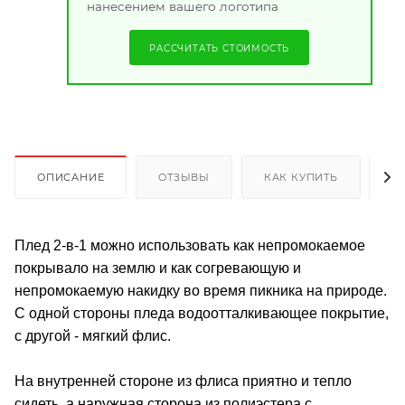
нанесением вашего логотипа
РАССЧИТАТЬ СТОИМОСТЬ
ОПИСАНИЕ
ОТЗЫВЫ
КАК КУПИТЬ
О
Плед 2-в-1 можно использовать как непромокаемое
покрывало на землю и как согревающую и
непромокаемую накидку во время пикника на природе.
С одной стороны пледа водоотталкивающее покрытие,
с другой - мягкий флис.
На внутренней стороне из флиса приятно и тепло
сидеть, а наружная сторона из полиэстера с