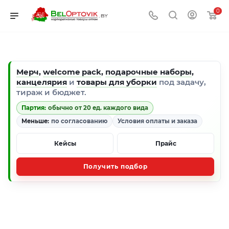
0
Мерч
,
welcome pack
,
подарочные наборы
,
канцелярия
и
товары для уборки
под задачу,
тираж и бюджет.
Партия:
обычно от 20 ед. каждого вида
Меньше:
по согласованию
Условия оплаты и заказа
Кейсы
Прайс
Получить подбор