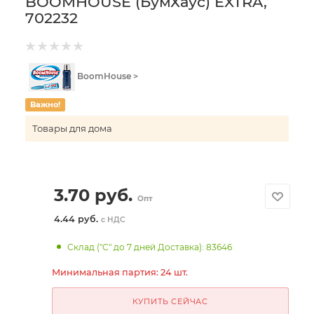
BOOMHOUSE (БумХаус) EXTRA,
702232
BoomHouse >
Важно!
Товары для дома
3.70
руб.
Опт
4.44 руб.
с НДС
Склад ("С" до 7 дней Доставка): 83646
Минимальная партия: 24 шт.
КУПИТЬ СЕЙЧАС