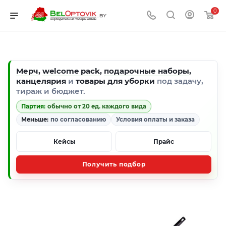
0
Мерч
,
welcome pack
,
подарочные наборы
,
канцелярия
и
товары для уборки
под задачу,
тираж и бюджет.
Партия:
обычно от 20 ед. каждого вида
Меньше:
по согласованию
Условия оплаты и заказа
Кейсы
Прайс
Получить подбор